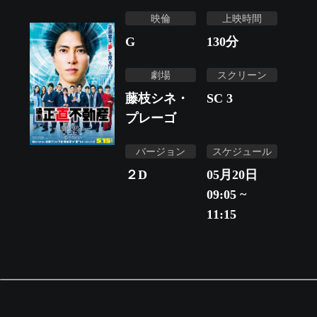
映倫
上映時間
G
130
分
劇場
スクリーン
藤枝シネ・
SC 3
プレーゴ
バージョン
スケジュール
２D
05月20日
09:05 ~
11:15