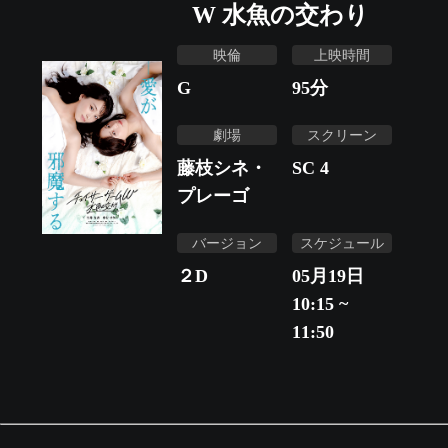
W 水魚の交わり
映倫
上映時間
G
95
分
劇場
スクリーン
藤枝シネ・
SC 4
プレーゴ
バージョン
スケジュール
２D
05月19日
10:15 ~
11:50