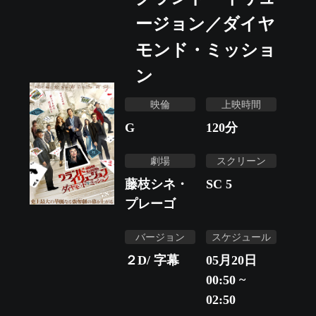
ージョン／ダイヤ
モンド・ミッショ
ン
映倫
上映時間
G
120
分
劇場
スクリーン
藤枝シネ・
SC 5
プレーゴ
バージョン
スケジュール
２D/ 字幕
05月20日
00:50 ~
02:50