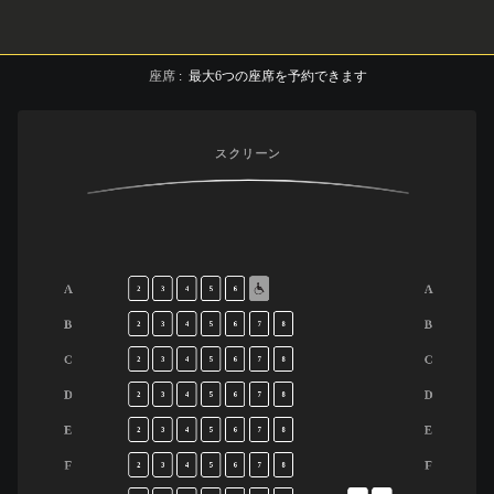
座席
:
最大
6
つの座席を予約できます
スクリーン
A
A
2
3
4
5
6
B
B
2
3
4
5
6
7
8
C
C
2
3
4
5
6
7
8
D
D
2
3
4
5
6
7
8
E
E
2
3
4
5
6
7
8
F
F
2
3
4
5
6
7
8