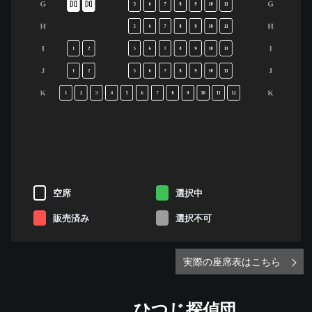
G
G
5
6
7
8
9
10
11
H
H
5
6
7
8
9
10
11
I
I
1
2
5
6
7
8
9
10
11
J
J
1
2
5
6
7
8
9
10
11
K
K
1
2
3
4
5
6
7
8
9
10
11
12
空席
選択中
販売済み
選択不可
実際の座席表はこちら
ひつじ探偵団