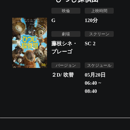
映倫
上映時間
G
120
分
劇場
スクリーン
藤枝シネ・
SC 2
プレーゴ
バージョン
スケジュール
２D/ 吹替
05月20日
06:40 ~
08:40