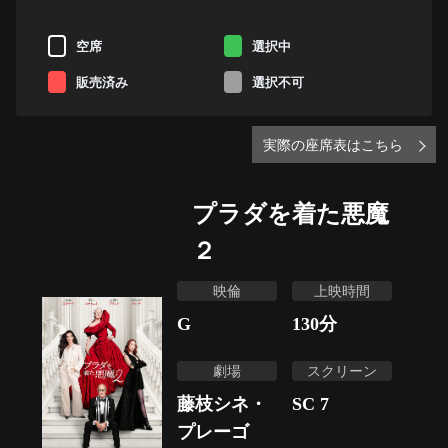
空席
選択中
販売済み
選択不可
実際の座席表はこちら
プラダを着た悪魔
２
映倫
上映時間
G
130
分
劇場
スクリーン
藤枝シネ・
SC 7
プレーゴ