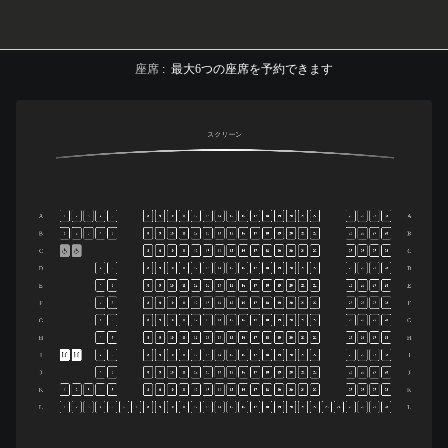
座席
:
最大
6
つの座席を予約できます
スクリーン
A
A
1
2
3
4
5
8
9
10
11
12
13
14
15
16
17
18
19
20
21
22
25
26
27
28
B
B
1
2
3
4
5
8
9
10
11
12
13
14
15
16
17
18
19
20
21
22
25
26
27
28
C
C
8
9
10
11
12
13
14
15
16
17
18
19
20
21
22
25
26
27
28
D
D
4
5
8
9
10
11
12
13
14
15
16
17
18
19
20
21
22
25
26
27
28
E
E
4
5
8
9
10
11
12
13
14
15
16
17
18
19
20
21
22
25
26
27
28
F
F
4
5
8
9
10
11
12
13
14
15
16
17
18
19
20
21
22
25
26
27
28
G
G
4
5
8
9
10
11
12
13
14
15
16
17
18
19
20
21
22
25
26
27
28
H
H
4
5
8
9
10
11
12
13
14
15
16
17
18
19
20
21
22
25
26
27
28
I
I
4
5
8
9
10
11
12
13
14
15
16
17
18
19
20
21
22
25
26
27
28
J
J
4
5
8
9
10
11
12
13
14
15
16
17
18
19
20
21
22
25
26
27
28
K
K
1
2
3
4
5
8
9
10
11
12
13
14
15
16
17
18
19
20
21
22
25
26
27
28
L
L
1
2
3
4
5
6
7
8
9
10
11
12
13
14
15
16
17
18
19
20
21
22
23
24
25
26
27
28