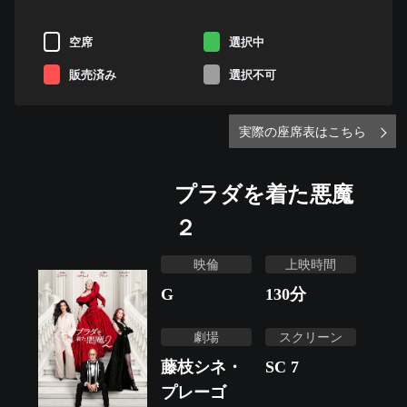
空席
選択中
販売済み
選択不可
実際の座席表はこちら
プラダを着た悪魔
２
映倫
上映時間
G
130
分
劇場
スクリーン
藤枝シネ・
SC 7
プレーゴ