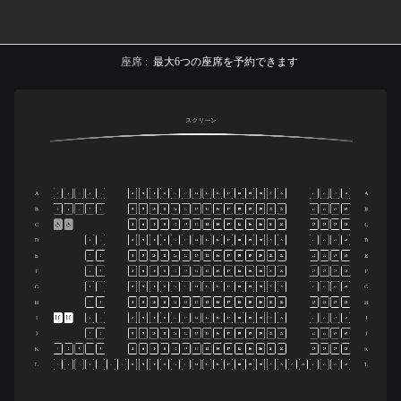
座席
:
最大
6
つの座席を予約できます
スクリーン
A
A
1
2
3
4
5
8
9
10
11
12
13
14
15
16
17
18
19
20
21
22
25
26
27
28
B
B
1
2
3
4
5
8
9
10
11
12
13
14
15
16
17
18
19
20
21
22
25
26
27
28
C
C
8
9
10
11
12
13
14
15
16
17
18
19
20
21
22
25
26
27
28
D
D
4
5
8
9
10
11
12
13
14
15
16
17
18
19
20
21
22
25
26
27
28
E
E
4
5
8
9
10
11
12
13
14
15
16
17
18
19
20
21
22
25
26
27
28
F
F
4
5
8
9
10
11
12
13
14
15
16
17
18
19
20
21
22
25
26
27
28
G
G
4
5
8
9
10
11
12
13
14
15
16
17
18
19
20
21
22
25
26
27
28
H
H
4
5
8
9
10
11
12
13
14
15
16
17
18
19
20
21
22
25
26
27
28
I
I
4
5
8
9
10
11
12
13
14
15
16
17
18
19
20
21
22
25
26
27
28
J
J
4
5
8
9
10
11
12
13
14
15
16
17
18
19
20
21
22
25
26
27
28
K
K
1
2
3
4
5
8
9
10
11
12
13
14
15
16
17
18
19
20
21
22
25
26
27
28
L
L
1
2
3
4
5
6
7
8
9
10
11
12
13
14
15
16
17
18
19
20
21
22
23
24
25
26
27
28