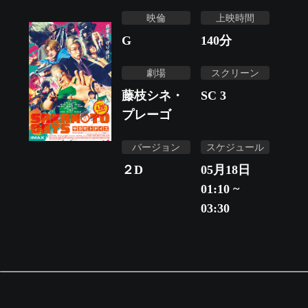
映倫
上映時間
G
140
分
劇場
スクリーン
藤枝シネ・
SC 3
プレーゴ
バージョン
スケジュール
２D
05月18日
01:10 ~
03:30