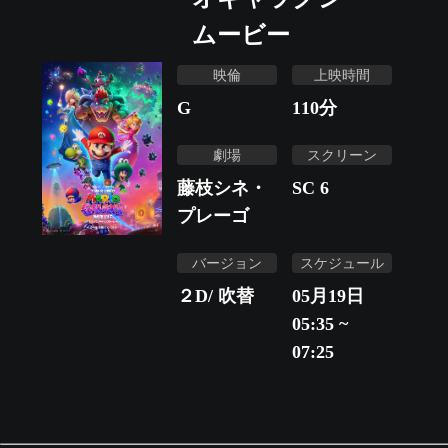
ムービー
映倫
上映時間
G
110
分
劇場
スクリーン
藤枝シネ・
SC 6
プレーゴ
バージョン
スケジュール
２D/ 吹替
05月19日
05:35 ~
07:25