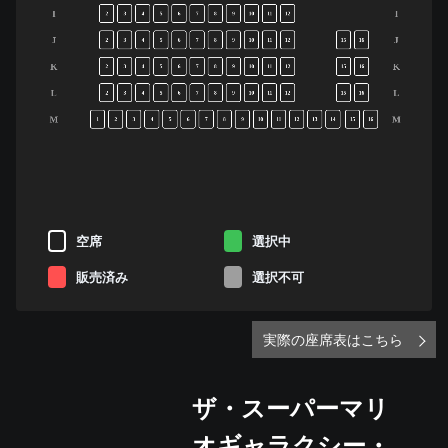
I
I
2
3
4
5
6
7
8
9
10
11
12
J
J
2
3
4
5
6
7
8
9
10
11
12
15
16
K
K
2
3
4
5
6
7
8
9
10
11
12
15
16
L
L
2
3
4
5
6
7
8
9
10
11
12
15
16
M
M
1
2
3
4
5
6
7
8
9
10
11
12
13
14
15
16
空席
選択中
販売済み
選択不可
実際の座席表はこちら
ザ・スーパーマリ
オギャラクシー・