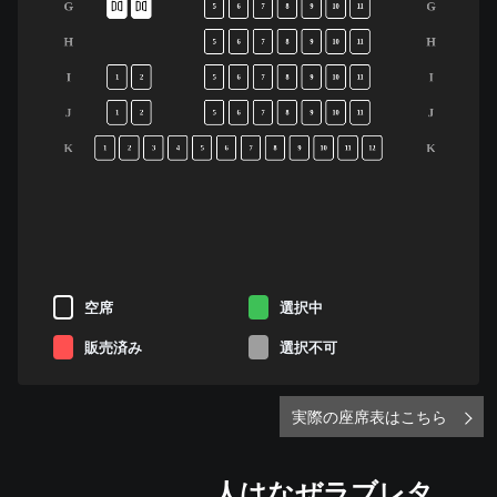
G
G
5
6
7
8
9
10
11
H
H
5
6
7
8
9
10
11
I
I
1
2
5
6
7
8
9
10
11
J
J
1
2
5
6
7
8
9
10
11
K
K
1
2
3
4
5
6
7
8
9
10
11
12
空席
選択中
販売済み
選択不可
実際の座席表はこちら
人はなぜラブレタ