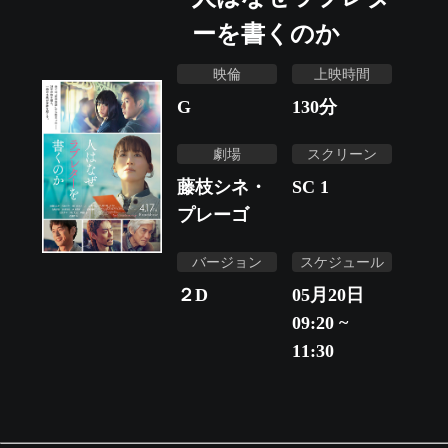
ーを書くのか
映倫
上映時間
G
130
分
劇場
スクリーン
藤枝シネ・
SC 1
プレーゴ
バージョン
スケジュール
２D
05月20日
09:20 ~
11:30