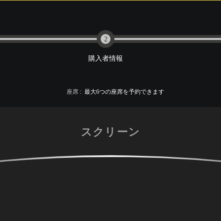
2
購入者情報
座席
:
最大
6
つの座席を予約できます
スクリーン