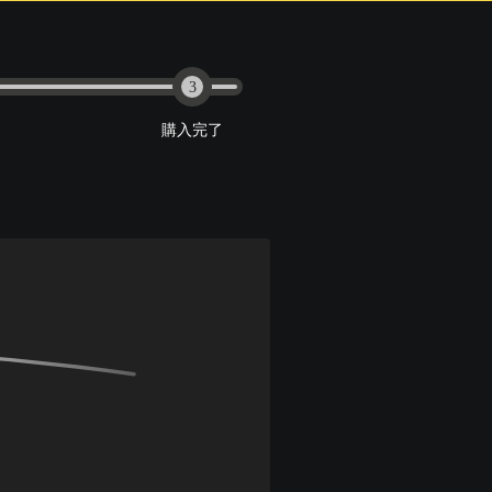
3
購入完了