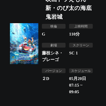
新・のび太の海底
鬼岩城
映倫
上映時間
G
110
分
劇場
スクリーン
藤枝シネ・
SC 1
プレーゴ
バージョン
スケジュール
２D
05月20日
07:15 ~
09:05