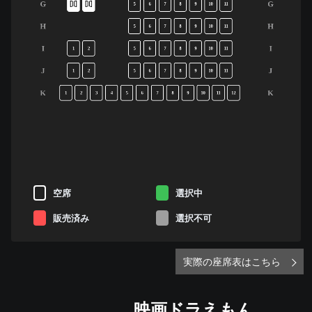
G
G
5
6
7
8
9
10
11
H
H
5
6
7
8
9
10
11
I
I
1
2
5
6
7
8
9
10
11
J
J
1
2
5
6
7
8
9
10
11
K
K
1
2
3
4
5
6
7
8
9
10
11
12
空席
選択中
販売済み
選択不可
実際の座席表はこちら
映画ドラえもん