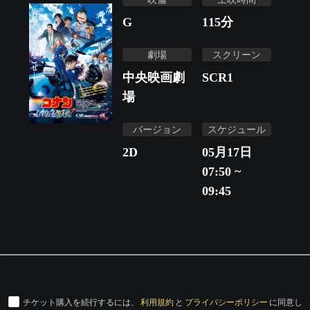
G
115
分
劇場
スクリーン
中央映画劇
SCR1
場
バージョン
スケジュール
2D
05月17日
07:50 ~
09:45
チケット購入を続行するには、
利用規約
と
プライバシーポリシー
に同意し