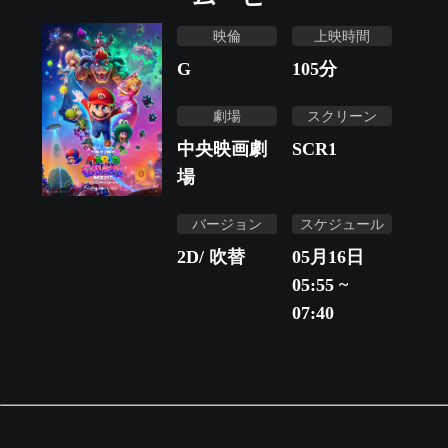
映倫
上映時間
G
105
分
劇場
スクリーン
中央映画劇
SCR1
場
バージョン
スケジュール
2D/ 吹替
05月16日
05:55 ~
07:40