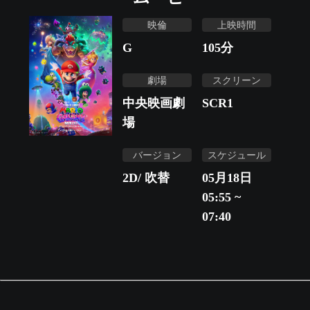
映倫
上映時間
G
105
分
劇場
スクリーン
中央映画劇
SCR1
場
バージョン
スケジュール
2D/ 吹替
05月18日
05:55 ~
07:40