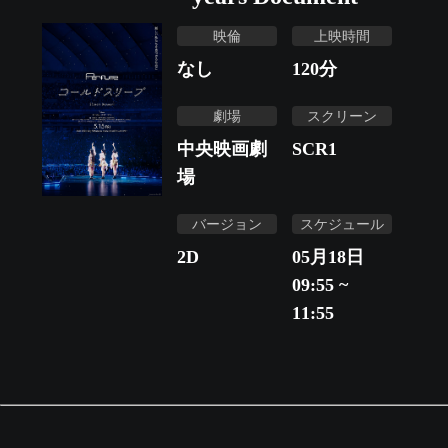
映倫
上映時間
なし
120
分
劇場
スクリーン
中央映画劇
SCR1
場
バージョン
スケジュール
2D
05月18日
09:55 ~
11:55