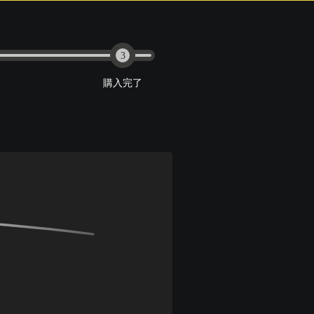
3
購入完了