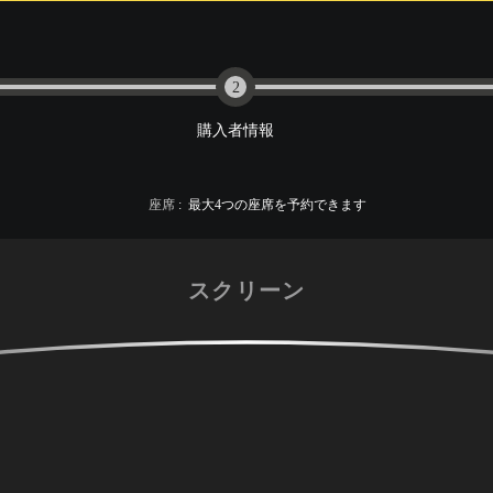
2
購入者情報
座席
:
最大
4
つの座席を予約できます
スクリーン