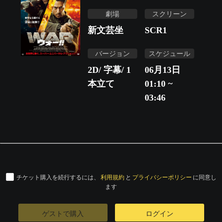
劇場
スクリーン
新文芸坐
SCR1
バージョン
スケジュール
2D/ 字幕/ 1
06月13日
本立て
01:10 ~
03:46
チケット購入を続行するには、
利用規約
と
プライバシーポリシー
に同意し
ます
ゲストで購入
ログイン