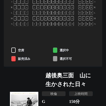
J
J
1
2
3
4
5
6
7
8
9
10
11
12
13
14
15
16
17
18
19
K
K
1
2
3
4
5
6
7
8
9
10
11
12
13
14
15
16
17
18
19
L
L
1
2
3
4
5
6
7
8
9
10
11
12
13
14
15
16
17
18
19
M
M
1
2
3
4
5
6
7
8
9
10
11
12
13
14
15
16
17
18
19
N
N
1
2
3
4
5
6
7
8
9
10
11
12
13
14
15
16
17
18
19
空席
選択中
販売済み
選択不可
越後奥三面 山に
生かされた日々
映倫
上映時間
G
150
分