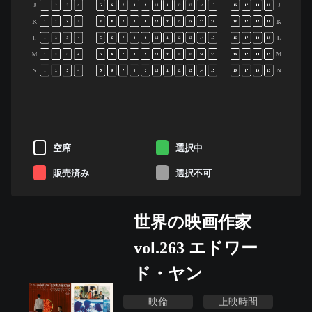
J
J
1
2
3
4
5
6
7
8
9
10
11
12
13
14
15
16
17
18
19
K
K
1
2
3
4
5
6
7
8
9
10
11
12
13
14
15
16
17
18
19
L
L
1
2
3
4
5
6
7
8
9
10
11
12
13
14
15
16
17
18
19
M
M
1
2
3
4
5
6
7
8
9
10
11
12
13
14
15
16
17
18
19
N
N
1
2
3
4
5
6
7
8
9
10
11
12
13
14
15
16
17
18
19
空席
選択中
販売済み
選択不可
世界の映画作家
vol.263 エドワー
ド・ヤン
映倫
上映時間