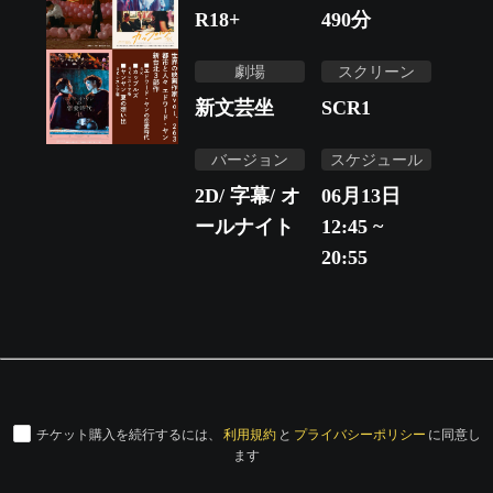
R18+
490
分
劇場
スクリーン
新文芸坐
SCR1
バージョン
スケジュール
2D/ 字幕/ オ
06月13日
ールナイト
12:45 ~
20:55
チケット購入を続行するには、
利用規約
と
プライバシーポリシー
に同意し
ます