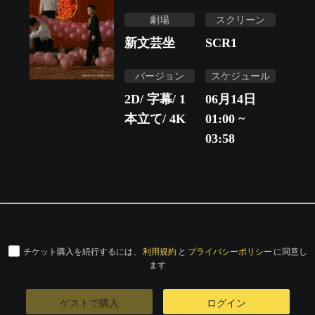
劇場
スクリーン
新文芸坐
SCR1
バージョン
スケジュール
2D/ 字幕/ 1
06月14日
本立て/ 4K
01:00 ~
03:58
チケット購入を続行するには、
利用規約
と
プライバシーポリシー
に同意し
ます
ゲストで購入
ログイン