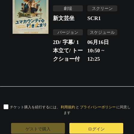
劇場
スクリーン
新文芸坐
SCR1
バージョン
スケジュール
2D/ 字幕/ 1
06月16日
本立て/ トー
10:50 ~
クショー付
12:25
チケット購入を続行するには、
利用規約
と
プライバシーポリシー
に同意し
ます
ゲストで購入
ログイン