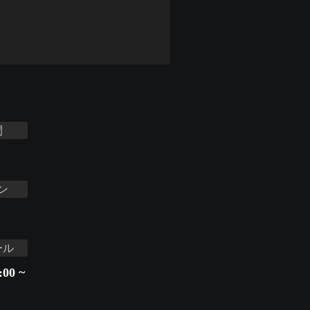
間
ン
ール
00 ~