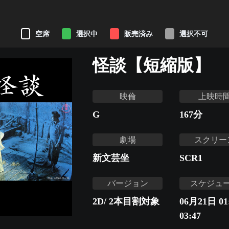
空席
選択中
販売済み
選択不可
怪談【短縮版】
映倫
上映時
G
167
分
劇場
スクリー
新文芸坐
SCR1
バージョン
スケジュ
2D/ 2本目割対象
06月21日 01:
03:47