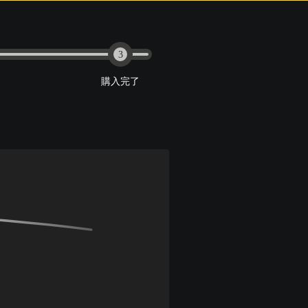
3
購入完了