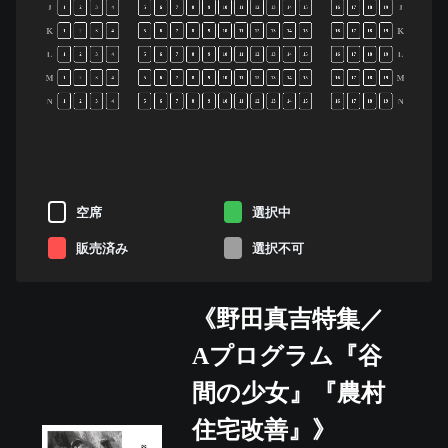
J
J
1
2
3
4
5
6
7
8
9
10
11
12
13
14
15
16
17
18
19
K
K
1
2
3
4
5
6
7
8
9
10
11
12
13
14
15
16
17
18
19
L
L
1
2
3
4
5
6
7
8
9
10
11
12
13
14
15
16
17
18
19
M
M
1
2
3
4
5
6
7
8
9
10
11
12
13
14
15
16
17
18
19
N
N
1
2
3
4
5
6
7
8
9
10
11
12
13
14
15
16
17
18
19
空席
選択中
販売済み
選択不可
《野田真吉特集／
Aプログラム『谷
間の少女』『農村
住宅改善』》