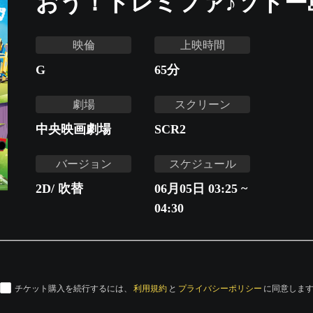
おう！ドレミファ♪ソドー
映倫
上映時間
G
65
分
劇場
スクリーン
中央映画劇場
SCR2
バージョン
スケジュール
2D/ 吹替
06月05日 03:25 ~
04:30
チケット購入を続行するには、
利用規約
と
プライバシーポリシー
に同意しま