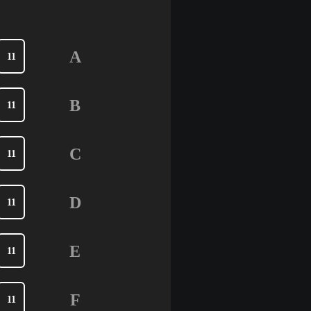
A
11
B
11
C
11
D
11
E
11
F
11