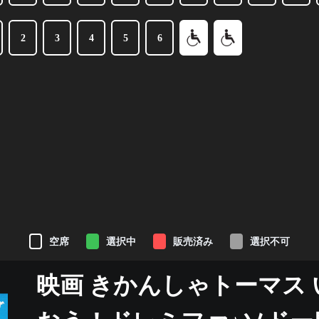
2
3
4
5
6
空席
選択中
販売済み
選択不可
映画 きかんしゃトーマス