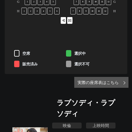
G
G
1
2
3
4
5
7
8
9
10
11
12
H
H
1
2
3
4
5
6
7
8
9
10
11
12
空席
選択中
販売済み
選択不可
実際の座席表はこちら
ラプソディ・ラプ
ソディ
映倫
上映時間