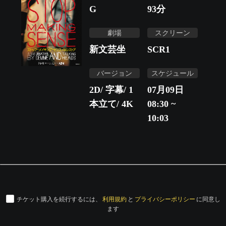
G
93
分
劇場
スクリーン
新文芸坐
SCR1
バージョン
スケジュール
2D/ 字幕/ 1
07月09日
本立て/ 4K
08:30 ~
10:03
チケット購入を続行するには、
利用規約
と
プライバシーポリシー
に同意し
ます