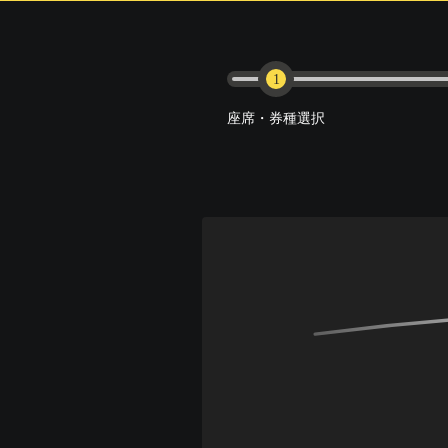
1
座席・券種選択