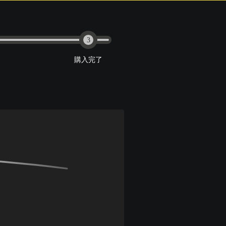
3
購入完了