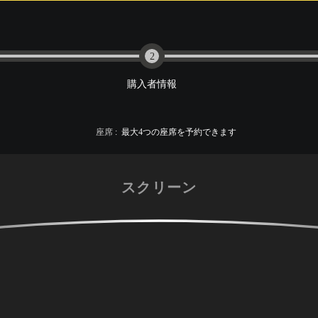
2
購入者情報
座席
:
最大
4
つの座席を予約できます
スクリーン