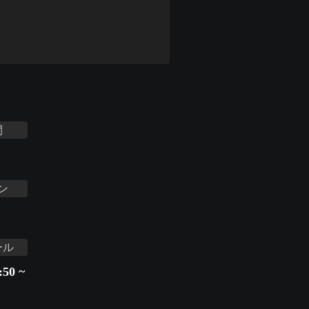
間
ン
ール
50 ~