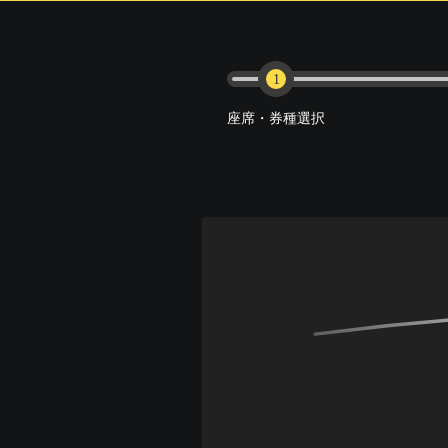
1
座席・券種選択