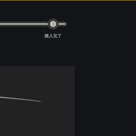
3
購入完了