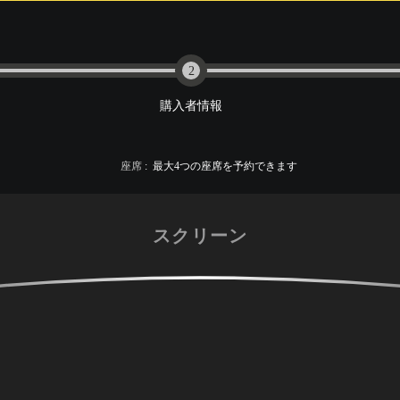
2
購入者情報
座席
:
最大
4
つの座席を予約できます
スクリーン