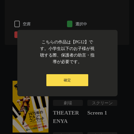
空席
選択中
販売済み
選択不可
こちらの作品は【PG12】で
す。小学生以下のお子様が視
1975年のケルン・
聴する際、保護者の助言・指
導が必要です。
コンサート
映倫
上映時間
確定
PG12
126
分
劇場
スクリーン
THEATER
Screen 1
ENYA