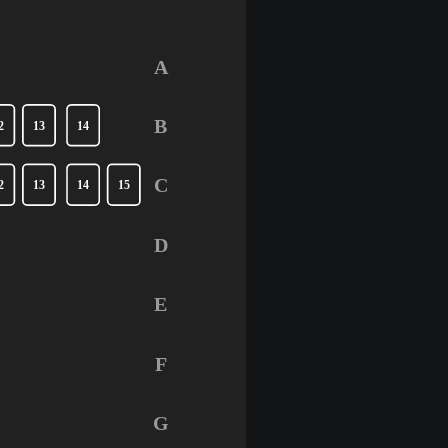
A
B
2
13
14
C
2
13
14
15
D
E
F
G