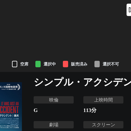
空席
選択中
販売済み
選択不可
シンプル・アクシデ
映倫
上映時間
G
113
分
劇場
スクリーン