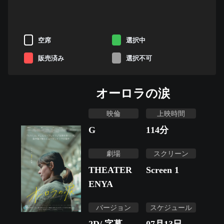
空席
選択中
販売済み
選択不可
オーロラの涙
映倫
上映時間
G
114
分
劇場
スクリーン
THEATER
Screen 1
ENYA
バージョン
スケジュール
2D/ 字幕
07月13日