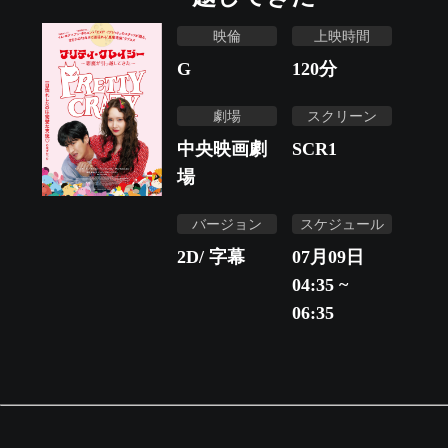
映倫
上映時間
G
120
分
劇場
スクリーン
中央映画劇
SCR1
場
バージョン
スケジュール
2D/ 字幕
07月09日
04:35 ~
06:35