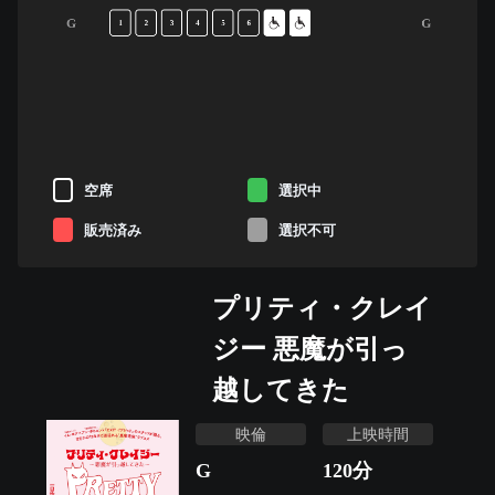
G
G
1
2
3
4
5
6
空席
選択中
販売済み
選択不可
プリティ・クレイ
ジー 悪魔が引っ
越してきた
映倫
上映時間
G
120
分